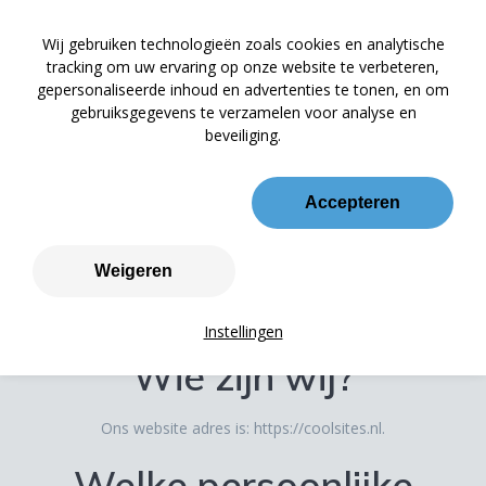
Ga
naar
Wij gebruiken technologieën zoals cookies en analytische
de
tracking om uw ervaring op onze website te verbeteren,
inhoud
gepersonaliseerde inhoud en advertenties te tonen, en om
gebruiksgegevens te verzamelen voor analyse en
beveiliging.
Privacy Policy
Accepteren
Overzicht van interessante marketingsites
Weigeren
Instellingen
Wie zijn wij?
Ons website adres is: https://coolsites.nl.
Welke persoonlijke